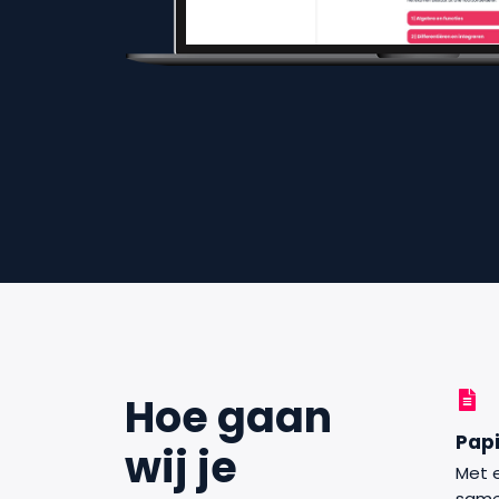
Hoe gaan
Pap
wij je
Met 
same