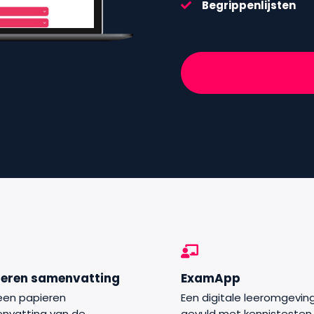
Begrippenlijsten
ieren samenvatting
ExamApp
een papieren
Een digitale leeromgevin
nvatting van de
gevuld met kennistesten