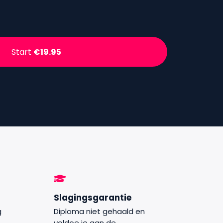
Start
€19.95
Slagingsgarantie
g
Diploma niet gehaald en
,
voldoe je aan de